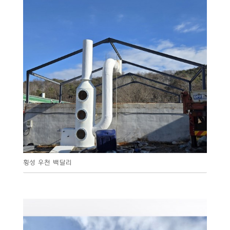
횡성 우천 백달리