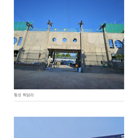
횡성 학담리