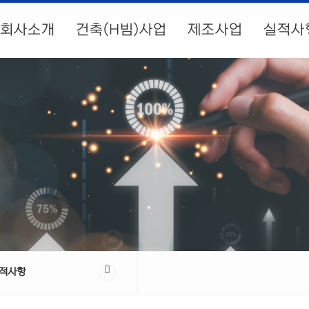
회사소개
건축(H빔)사업
제조사업
실적사
적사항