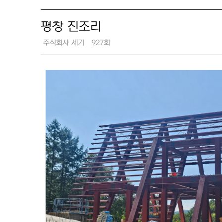
평창 진조리
주식회사 세기
927회