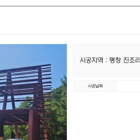
시공지역 : 평창 진조
시공날짜