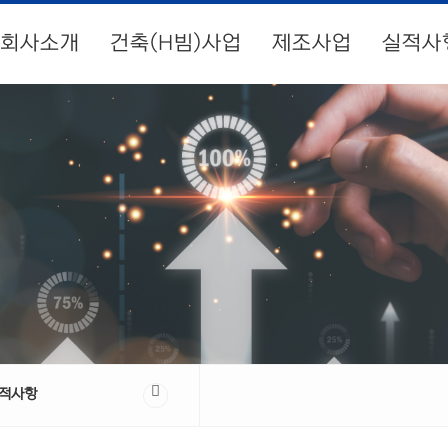
회사소개
건축(H빔)사업
제조사업
실적사
적사항